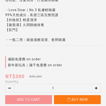
③自慰、性愛潤滑：打造絲滑順暢
・Love Dear｜No.3 私膚輕噴霧
99%天然成分，私密三區完整照護
【外陰部】輕柔潔淨
【腹股溝】久悶隙縫保養
【肛門】
・一瓶二用：廁後濕擦清潔、夜間噴灑
滿額免運費 on order
新年新玩具｜滿千免運費 on order
NT$390
NT$1,280
Quantity
ADD TO CART
BUY NOW