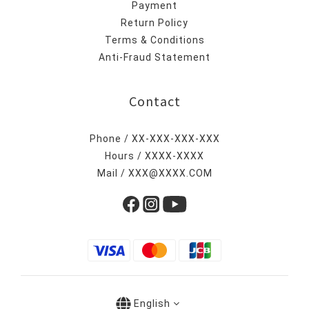
Payment
Return Policy
Terms & Conditions
Anti-Fraud Statement
Contact
Phone / XX-XXX-XXX-XXX
Hours / XXXX-XXXX
Mail / XXX@XXXX.COM
English