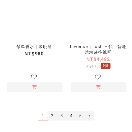
禁區香水｜吸吮器
Lovense｜Lush 三代｜智能
遠端遙控跳蛋
NT$980
NT$4,482
9折
NT$4,980
1
2
3
4
5