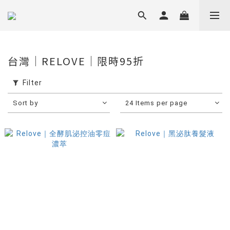
台灣｜RELOVE｜限時95折
Filter
Sort by
24 Items per page