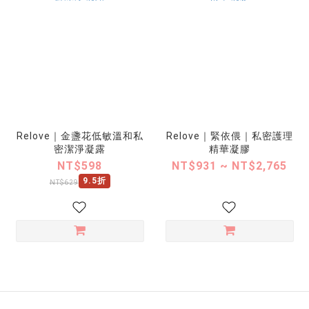
Relove｜金盞花低敏溫和私
Relove｜緊依偎｜私密護理
密潔淨凝露
精華凝膠
NT$598
NT$931 ~ NT$2,765
9.5折
NT$629