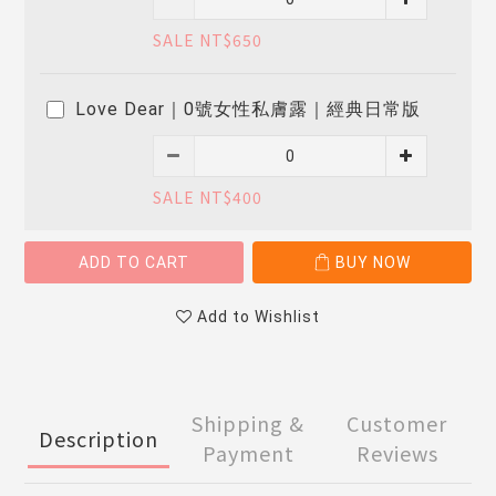
SALE NT$650
Love Dear｜0號女性私膚露｜經典日常版
SALE NT$400
ADD TO CART
BUY NOW
Add to Wishlist
Shipping &
Customer
Description
Payment
Reviews