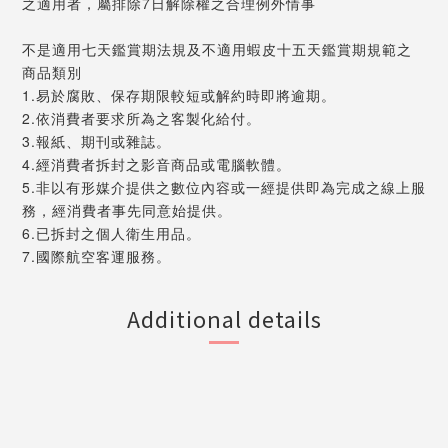
之適用者，屬排除7日解除權之合理例外情事
不是適用七天鑑賞期法規及不適用蝦皮十五天鑑賞期規範之
商品類別
1.易於腐敗、保存期限較短或解約時即將逾期。
2.依消費者要求所為之客製化給付。
3.報紙、期刊或雜誌。
4.經消費者拆封之影音商品或電腦軟體。
5.非以有形媒介提供之數位內容或一經提供即為完成之線上服
務，經消費者事先同意始提供。
6.已拆封之個人衛生用品。
7.國際航空客運服務。
Additional details