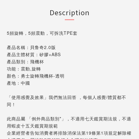
Description
5頻旋轉，5頻震動，可拆洗TPE套
產品名稱：貝鲁奇2.0版
產品主體材質：矽膠+ABS
產品類別：飛機杯
功能：震動,旋轉
顏色：勇士旋轉飛機杯-透明
產地：中國
「使用感覺及效果」我們無法回答 ，每個人感覺/體質都不
同！
此商品屬 「例外商品類別*」，不適用七天鑑賞期法規，不適
用蝦皮十五天鑑賞期規範
企業經營者告知消費者將排除消保法第19條第1項規定解除權