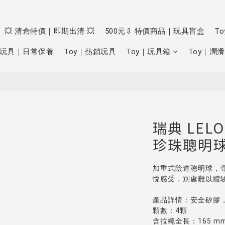
💥 清倉特價｜即期出清 💥
500元⇩ 特價商品｜玩具盲盒
T
玩具｜日常保養
Toy｜熱銷玩具
Toy｜玩具箱
Toy｜潤滑
瑞典 LELO
珍珠聰明
加重式陰道聰明球，
悅感受，別處難以體
產品詳情：安全矽膠，
顆數：4顆
含拉繩全長：165 m