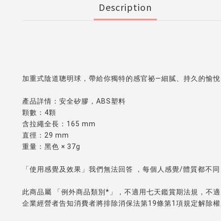
Description
加重式陰道聰明球，帶給你獨特的感官祕—細膩、持久的愉悅
產品詳情：安全矽膠，ABS塑料
顆數：4顆
含拉繩全長：165 mm
直徑：29 mm
重量：黑色 × 37g
「使用感覺及效果」我們無法回答 ，每個人感覺/體質都不同
此商品屬 「例外商品類別*」，不適用七天鑑賞期法規，不
企業經營者告知消費者將排除消保法第19條第1項規定解除