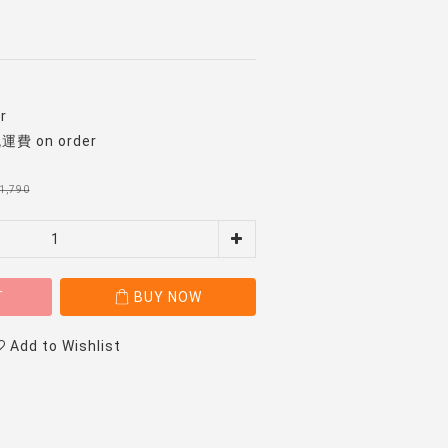
r
 on order
1,790
T
BUY NOW
Add to Wishlist