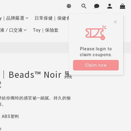
BUY NOW
oy｜品牌嚴選
日常保健｜保健食品
液 / 口交液
Toy｜保險套
Please login to
claim coupons.
Claim now
｜Beads™ Noir 黑
球
帶給你獨特的感官祕—細膩、持久的愉
驗。
ABS塑料
m