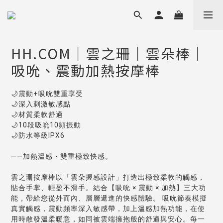
HH.COM｜雲之珊｜雲朵棒｜
吸吮、震動加熱按摩棒
🌙震動+吸吮雙重享受
🌙深入刺激敏感點
🌙材質柔軟舒適
🌙10段吸吮10頻振動
🌙防水等級IPX6
——加熱溫感・雙重極致快感。
雲之珊按摩棒以「雲朵握感設計」打造出極致柔軟的觸感，
貼合手掌、輕盈不滑手。結合【吸吮 × 震動 × 加熱】三大功
能，帶給您從外而內、層層遞進的快感體驗。 吸吮節奏模擬
真實觸感，震動頻率深入敏感帶，加上溫感加熱功能，在使
用時散發溫柔暖意，如同被雲端擁抱般的舒適與安心。每一