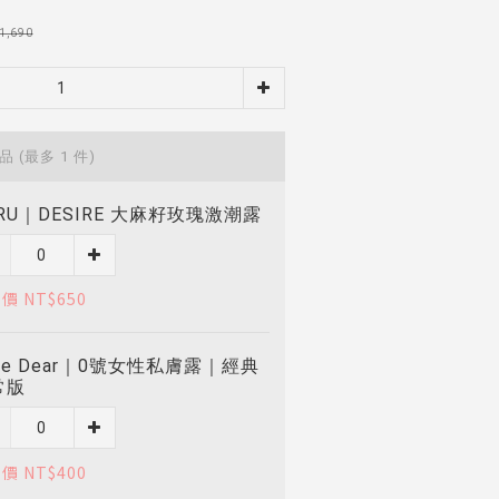
1,690
商品
(最多 1 件)
RU｜DESIRE 大麻籽玫瑰激潮露
價 NT$650
ve Dear｜0號女性私膚露｜經典
常版
價 NT$400