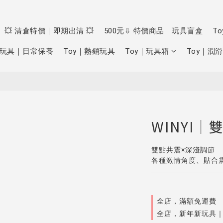
💥 清倉特價｜即期出清 💥
500元⇩ 特價商品｜玩具盲盒
T
玩具｜日常保養
Toy｜熱銷玩具
Toy｜玩具箱
Toy｜潤滑
WINYI｜
雙點共震×深淺調節
各種激情角度、貼合
全店，滿額免運費
全店，新年新玩具