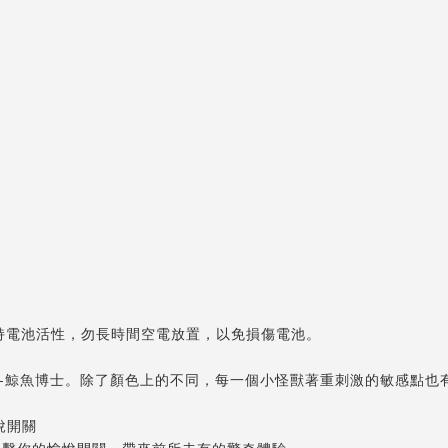
次保持電池活性，勿長時間空電放置，以免損傷電池。
色-鯨魚博士。除了顏色上的不同，每一個小怪獸著重刺激的敏感點也
愉悅開關
襲擊你的愉悅開關，帶來前所未有的驚奇體驗。