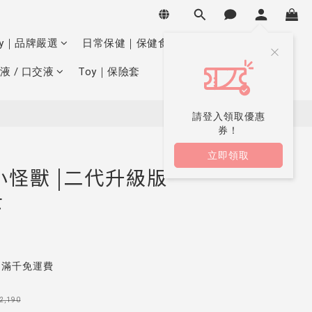
立即購買
oy｜品牌嚴選
日常保健｜保健食品
液 / 口交液
Toy｜保險套
請登入領取優惠
券！
立即領取
K 小怪獸 |二代升級版
士
｜滿千免運費
2,190