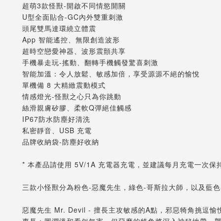
超萌3款怪獸-開啟不同情慾開關
U型全面貼合-GC內外雙重刺激
頭尾雙馬達環繞立體震
App 智能遙控、無限創造波形
超時空戀愛神器、波形震顫共享
手機暴走玩-搖動、翻轉手機觸發驚喜刺激
智能加溫：令人放鬆、敏感加倍，享受源源不絕的愉悅
單機備 8 大精緻震動模式
情感燈光-怪獸之心只為你跳動
絲滑親膚矽膠、柔軟Q彈絕佳觸感
IP67防水防塵好清洗
私密靜音、USB 充電
品牌收納袋-防塵好收納
* 本產品請使用 5V/1A 充電器充電，並建議每月充電一
三款小怪獸分為粉色-惡魔先生，綠色-哥斯拉大師，以及藍
惡魔先生 Mr. Devil - 擅長主攻敏感的A點，邪惡犄角挑逗
專長：圓潤溫和看似無害，但惡魔的犄角將深入神秘地帶，