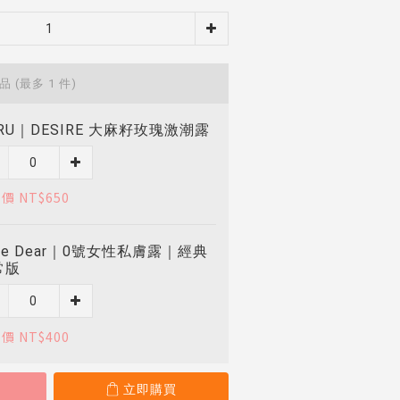
商品
(最多 1 件)
RU｜DESIRE 大麻籽玫瑰激潮露
價 NT$650
ve Dear｜0號女性私膚露｜經典
常版
價 NT$400
立即購買