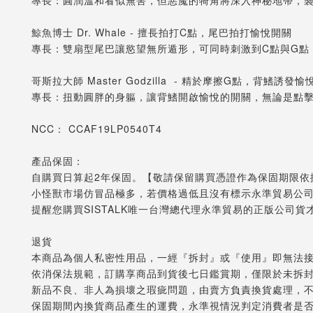
鯨魚博士 Dr. Whale - 擅長拍打C點，尾巴拍打愉悅開關
專長：雙扇型尾巴讓慾望無所遁形，可同時刺激到C點與G點
哥斯拉大師 Master Godzilla  - 精於摩擦G點，背鰭誘發
專長：扭動圓胖的身軀，讓背鰭開啟愉悅的開關，無論是點
NCC： CCAF19LP0540T4
產品保固：
自購買日算起2年保固。【敬請保留購買憑證作為保固期限依據
小怪獸市場仿冒品極多，若價格過低且沒有標示永準貿易公
提醒您購買SISTALK唯一台灣總代理永準貿易的正版公司
退貨
本商品為個人私密性用品，一經『拆封』或『使用』即無法
依消保法規範，訂購享商品到貨後七日鑑賞期，僅限於未拆
新品不良、非人為損壞之瑕疵問題，由賣方負責換貨處理，
保固期間內換貨商品產生的運費，永準視情況判定消費者是