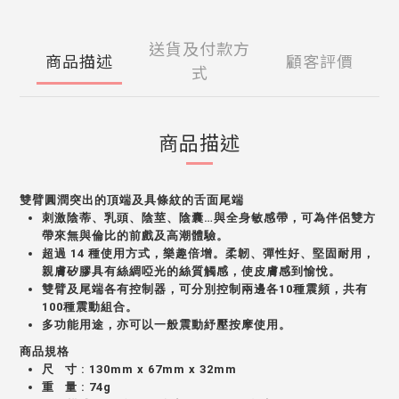
送貨及付款方
商品描述
顧客評價
式
商品描述
雙臂圓潤突出的頂端及具條紋的舌面尾端
刺激陰蒂、乳頭、陰莖、陰囊…與全身敏感帶，可為伴侶雙方
帶來無與倫比的前戲及高潮體驗。
超過 14 種使用方式，樂趣倍增。柔韌、彈性好、堅固耐用，
親膚矽膠具有絲綢啞光的絲質觸感，使皮膚感到愉悅。
雙臂及尾端各有控制器，可分別控制兩邊各10種震頻，共有
100種震動組合。
多功能用途，亦可以一般震動紓壓按摩使用。
商品規格
尺 寸 : 130mm x 67mm x 32mm
重 量 : 74g