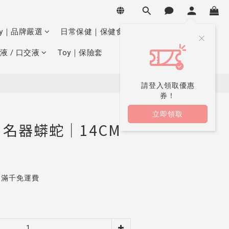
立即購買
oy｜品牌嚴選
日常保健｜保健食品
液 / 口交液
Toy｜保險套
請登入領取優惠
券！
立即領取
名器蟒蛇｜14CM
｜滿千免運費