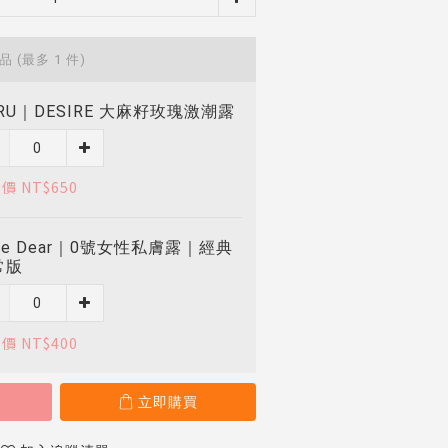
商品
(最多 1 件)
RU｜DESIRE 大麻籽玫瑰激潮露
價 NT$650
ve Dear｜0號女性私膚露｜經典
常版
價 NT$400
立即購買