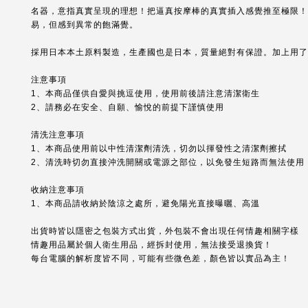
名器，意指真實呈現的理想！把逼真按摩棒的真實插入感覺推至極限！
易，但感到異常的飽滿覺。
採用日本本土原料製造，生產國也是日本，質量絕對有保證。加上用了
注意事項
1、本商品僅供自愛與挑逗使用，使用前後請注意清潔衛生
2、請務必在安全、自願、愉悅的前提下謹慎使用
清洗注意事項
1、本商品使用前以中性清潔劑清洗，切勿以揮發性之清潔劑擦拭
2、清洗時切勿直接沖洗開關或電源之部位，以免發生短路而無法使用
收納注意事項
1、本商品請收納於陰涼之處所，避免陽光直接曝曬、高溫
出貨時皆以隱密之包裝方式出貨，外包裝不會出現任何情趣相關字樣
情趣用品屬於個人衛生用品，經拆封使用，無法接受退換貨！
每台電腦的解析度皆不同，可能有些微色差，顏色皆以實品為主！