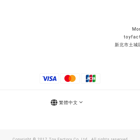
Mon
toyfac
新北市土城區
繁體中文
Copyright © 2017 Toy Factory Co. Ltd., All rights reserved