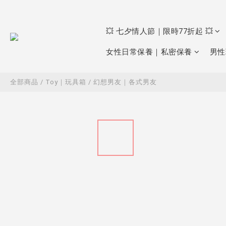
💥 七夕情人節｜限時77折起 💥
女性日常保養｜私密保養
男性
全部商品
/
Toy｜玩具箱
/
幻想男友｜各式男友