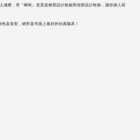
插入感覺，而『蟒蛇』意思是根部設計較細而頭部設計較粗，讓你插入容
顏色及造型，絕對是巿面上最好的仿真陽具！