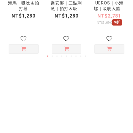
海馬｜吸吮＆拍
喬安娜｜三點刺
UEROS｜小海
打器
激｜拍打＆吸吮
螺｜吸吮入體按
＆震動
摩棒
NT$1,280
NT$1,280
NT$2,781
9折
NT$3,090