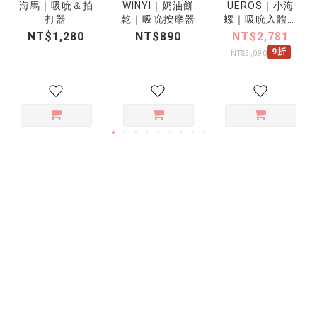
海馬｜吸吮＆拍
WINYI｜奶油餅
UEROS｜小海
打器
乾｜吸吮按摩器
螺｜吸吮入體按
摩棒
NT$1,280
NT$890
NT$2,781
9折
NT$3,090