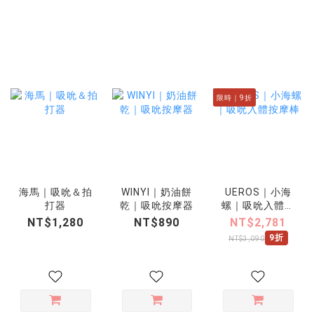
限時｜9折
海馬｜吸吮＆拍
WINYI｜奶油餅
UEROS｜小海
打器
乾｜吸吮按摩器
螺｜吸吮入體按
摩棒
NT$1,280
NT$890
NT$2,781
9折
NT$3,090