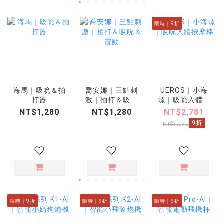
限時｜9折
海馬｜吸吮＆拍
喬安娜｜三點刺
UEROS｜小海
打器
激｜拍打＆吸吮
螺｜吸吮入體按
＆震動
摩棒
NT$1,280
NT$1,280
NT$2,781
9折
NT$3,090
限時｜9折
限時｜9折
限時｜9折